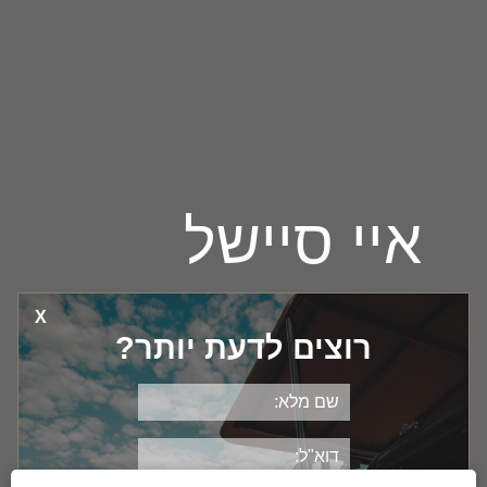
איי סיישל
X
מעל ומתחת למים, גן העדן של סיישל מציע
רוצים לדעת יותר?
חופשה רומנטית שכולה חול לבן, ים בטורקיז
צלול, מלונות פאר וכמה מאתרי הצלילה
הטובים ביותר בעולם. כ-1,600 קילומטר
מחופי אפריקה מחכה לכם פנינת האוקיינוס
ההודי, עם הזדמנות להתמסרות מוחלטת