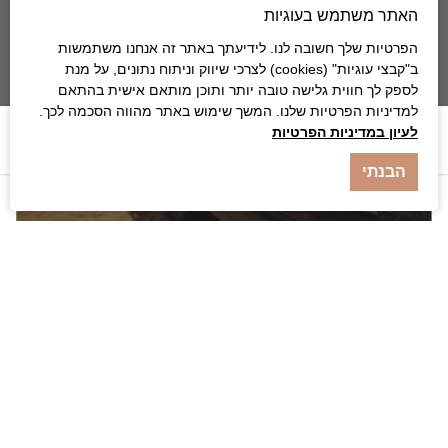
לשלווה אקזוטית, כמו שתמיד חלמתם.
האתר משתמש בעוגיות
הפרטיות שלך חשובה לנו. לידיעתך באתר זה אנחנו משתמשות
ב"קבצי עוגיות" (cookies) לצרכי שיווק וניתוח נתונים, על מנת
לספק לך חווית גלישה טובה יותר ותוכן מותאם אישית בהתאם
למדיניות הפרטיות שלנו. המשך שימוש באתר מהווה הסכמה לכך.
לעיון במדיניות הפרטיות
אודות
הבנתי
איי סיישל
איי סיישל מתאימים לאלו המעוניינים בחופשה אקזוטית,
רומנטית ושקטה. ארכיפלג איי סיישל היא רשת איים יפהפיים
עם חופים ומפרצים ציוריים.
ספרו לי עוד