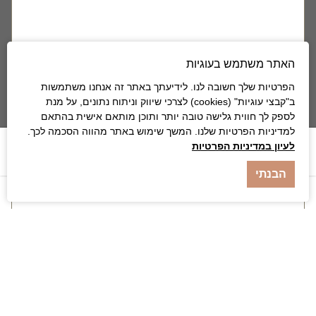
בואו לגלות יחד איתנו את ארצם של מלכת
שבא, הקיסר לליבלה, ארון הברית והנילוס
הכחול, במסע שמתאים במיוחד להרפתקנים
שאוהבים תרבות מקומית, היסטוריה וטבע.
האתר משתמש בעוגיות
הפרטיות שלך חשובה לנו. לידיעתך באתר זה אנחנו משתמשות
ב"קבצי עוגיות" (cookies) לצרכי שיווק וניתוח נתונים, על מנת
לספק לך חווית גלישה טובה יותר ותוכן מותאם אישית בהתאם
למדיניות הפרטיות שלנו. המשך שימוש באתר מהווה הסכמה לכך.
לעיון במדיניות הפרטיות
אודות
הבנתי
לגעת בעבר, לראות את העתיד
לא במקרה אתיופיה נחשבת ליעד תיירות מוביל באפריקה,
מדינה מרתקת בעלת היסטוריה עתיקת ימים, שבטים
ותרבויות עם זיקה ליהדות.