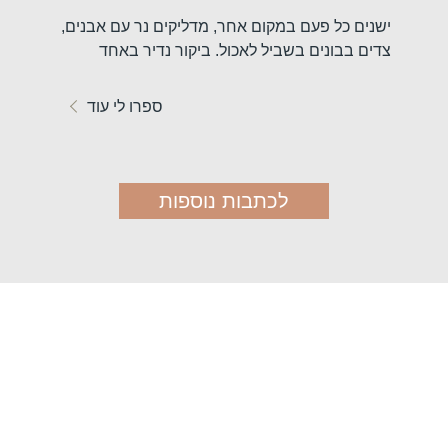
 נדיר
ישנים כל פעם במקום אחר, מדליקים נר עם אבנים,
דווקא בתק
שונה
צדים בבונים בשביל לאכול. ביקור נדיר באחד
באירופה 
השבטים הכי...
המסורתיו
עוד
ספרו לי עוד
לכתבות נוספות
המסע שלכם לאפריקה מתחיל
כאן