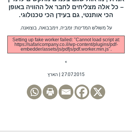
– כל אלה מצליחים לחבר אל ההוויה באופן
הכי אותנטי, גם בעידן הכי טכנולוגי.
על משולש המדינות: זמביה, זימבבואה, בוצואנה.
Setting up fake worker failed: "Cannot load script at:
https://safaricompany.co.il/wp-content/plugins/pdf-
embedder/assets/js/pdfjs/pdf.worker.min.js".
»
27.07.2015 | הארץ