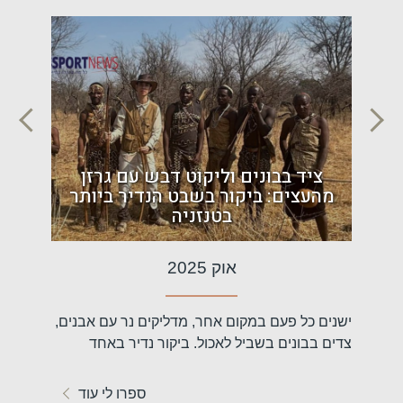
ם:
ציד בבונים וליקוט דבש עם גרזן
הר
מהעצים: ביקור בשבט הנדיר ביותר
אפר
בטנזניה
אוק 2025
 נדיר
ישנים כל פעם במקום אחר, מדליקים נר עם אבנים,
דווקא בתק
שונה
צדים בבונים בשביל לאכול. ביקור נדיר באחד
באירופה 
השבטים הכי...
המסורתיו
עוד
ספרו לי עוד