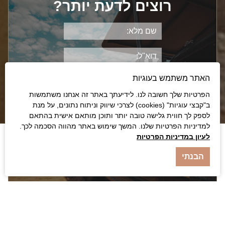
רוצים לדעת יותר?
רויאל זמביה
האתר משתמש בעוגיות
הפרטיות שלך חשובה לנו. לידיעתך באתר זה אנחנו משתמשות
ב"קבצי עוגיות" (cookies) לצרכי שיווק וניתוח נתונים, על מנת
לספק לך חווית גלישה טובה יותר ותוכן מותאם אישית בהתאם
למדיניות הפרטיות שלנו. המשך שימוש באתר מהווה הסכמה לכך.
לעיון במדיניות הפרטיות
מסע קסום למפלי ויקטוריה ושמורת
הבנתי
הזמבזי התחתון
הצעה ייחודית, חופשה יוקרתית המזמנת חווית ספארי בלתי
רגילה בשמורות הטבע היפות של זמביה ובמלונות ולודג’ים
אקסלוסיביים, מעוצבים ברוח הספארי, בלב הטבע הקסום