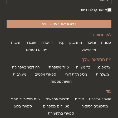
אישור קבלת דיוור
לאן נוסעים
טנזניה
זנזיבר
מוזמביק
קניה
רואנדה
אוגנדה
זמביה
איי סיישל
יעדים נוספים
מה הספארי שלך
גלמפינג
בר מצווה
טיול משפחתי
ירח דבש באפריקה
משלחות
מסע תלת דורי
ספארי אקטיב
מעורבות
חוויות נוספות
עוד
Photos credit
אודות
תיירות אחראית
צוות ספארי קומפני
מתכוננים לספארי
מטיילים מספרים
ספארי בלוג
ספארי בתקשורת