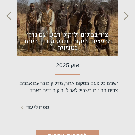
ם:
ציד בבונים וליקוט דבש עם גרזן
הר
מהעצים: ביקור בשבט הנדיר ביותר
אפר
בטנזניה
אוק 2025
 נדיר
ישנים כל פעם במקום אחר, מדליקים נר עם אבנים,
דווקא בתק
שונה
צדים בבונים בשביל לאכול. ביקור נדיר באחד
באירופה 
השבטים הכי...
המסורתיו
עוד
ספרו לי עוד