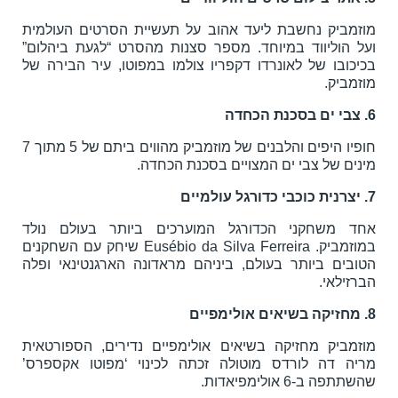
מוזמביק נחשבת ליעד אהוב על תעשיית הסרטים העולמית
ועל הוליווד במיוחד. מספר סצנות מהסרט “לגעת ביהלום”
בכיכובו של לאונרדו דקפריו צולמו במפוטו, עיר הבירה של
מוזמביק.
6. צבי ים בסכנת הכחדה
חופיו היפים והלבנים של מוזמביק מהווים ביתם של 5 מתוך 7
מינים של צבי ים המצויים בסכנת הכחדה.
7. יצרנית כוכבי כדורגל עולמיים
אחד משחקני הכדורגל המוערכים ביותר בעולם נולד
במוזמביק. Eusébio da Silva Ferreira שיחק עם השחקנים
הטובים ביותר בעולם, ביניהם מראדונה הארגנטינאי ופלה
הברזילאי.
8. מחזיקה בשיאים אולימפיים
מוזמביק מחזיקה בשיאים אולימפיים נדירים, הספורטאית
מריה דה לורדס מוטולה זכתה לכינוי ‘מפוטו אקספרס’
שהשתתפה ב-6 אולימפיאדות.