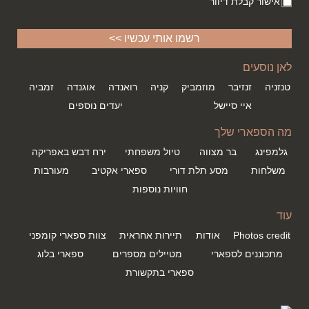
אישור קבלת דיוור
לאן נוסעים
טנזניה
זנזיבר
מוזמביק
קניה
רואנדה
אוגנדה
זמביה
איי סיישל
יעדים נוספים
מה הספארי שלך
גלמפינג
בר מצווה
טיול משפחתי
ירח דבש באפריקה
משלחות
מסע תלת דורי
ספארי אקטיב
מעורבות
חוויות נוספות
עוד
Photos credit
אודות
תיירות אחראית
צוות ספארי קומפני
מתכוננים לספארי
מטיילים מספרים
ספארי בלוג
ספארי בתקשורת