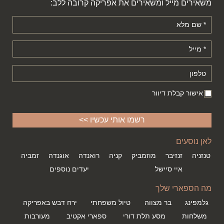
משאירים מייל ומשאירים את אפריקה קרובה ללב:
אישור קבלת דיוור
לאן נוסעים
טנזניה
זנזיבר
מוזמביק
קניה
רואנדה
אוגנדה
זמביה
איי סיישל
יעדים נוספים
מה הספארי שלך
גלמפינג
בר מצווה
טיול משפחתי
ירח דבש באפריקה
משלחות
מסע תלת דורי
ספארי אקטיב
מעורבות